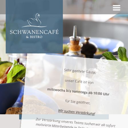
Skip
to
content
Sehr geehrte Gäste,
unser Café ist von
mittwochs bis sonntags ab 10:00 Uhr
für Sie geöffnet.
Wir suchen Verstärkung!
Zur Verstärkung unseres Teams suchen wir ab sofort