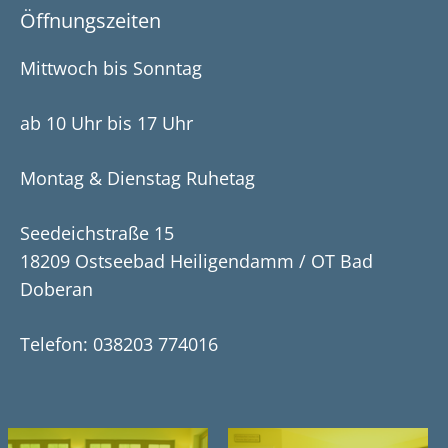
Öffnungszeiten
Mittwoch bis Sonntag
ab 10 Uhr
bis 17 Uhr
Montag & Dienstag Ruhetag
S
ee
d
e
i
c
h
s
tr
a
ß
e
15
18209 Ostseebad
H
e
ili
g
e
nd
a
m
m / OT
B
a
d
D
o
b
e
r
a
n
Telefon:
038203 774016