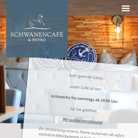
Skip
to
content
Sehr geehrte Gäste,
unser Café ist von
mittwochs bis sonntags ab 10:00 Uhr
für Sie geöffnet.
Wir suchen Verstärkung!
Zur Verstärkung unseres Teams suchen wir ab sofort