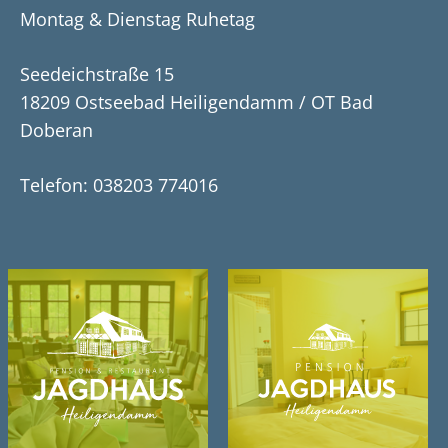
Montag & Dienstag Ruhetag
S
ee
d
e
i
c
h
s
tr
a
ß
e
15
18209 Ostseebad
H
e
ili
g
e
nd
a
m
m / OT
B
a
d
D
o
b
e
r
a
n
Telefon:
038203 774016
Impressum
Datenschutz